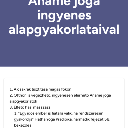
Anamé jóga
ingyenes
alapgyakorlataival
1
.
A csakrák tisztítása magas fokon
2
.
Otthon is végezhető, ingyenesen elérhető Anamé jóga
alapgyakorlatok
3
.
Éltető hasi masszázs
1
.
“Egy idős ember is fiatallá válik, ha rendszeresen
gyakorolja” Hatha Yoga Pradipika, harmadik fejezet 58.
bekezdés