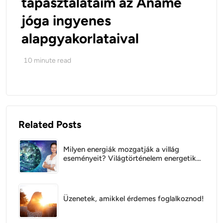
tapasztalataim az Anamé
jóga ingyenes
alapgyakorlataival
10
minute read
Related Posts
Milyen energiák mozgatják a villág
eseményeit? Világtörténelem energetikai
szempontból
Üzenetek, amikkel érdemes foglalkoznod!