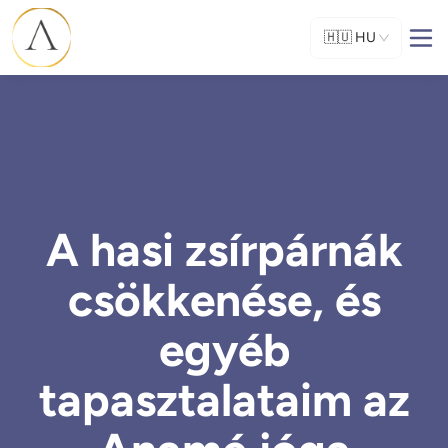
🇭🇺
HU
A hasi zsírpárnák
csökkenése, és
egyéb
tapasztalataim az