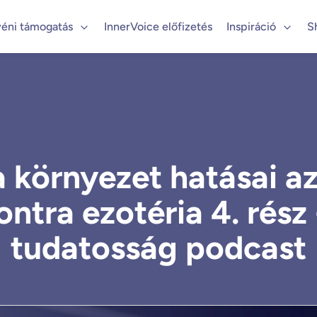
éni támogatás
InnerVoice előfizetés
Inspiráció
S
a környezet hatásai a
tra ezotéria 4. rész 
tudatosság podcast