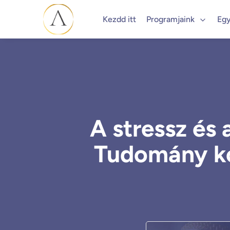
Kezdd itt
Programjaink
Egy
A stressz és 
Tudomány kon