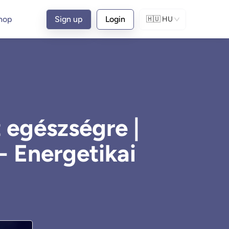
hop
Sign up
Login
🇭🇺
HU
z egészségre |
- Energetikai