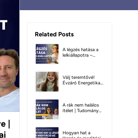
Related Posts
A légzés hatása a
lelkiállapotra –
Hogyan
változtathatsz az
érzelmi állapotodon
tudatos légzéssel?
Válj teremtővé!
Évzáró Energetikai
Útmutató |
Energetikai
Tudatosság
Podcast Anaméval
A rák nem halálos
és Gáborral
ítélet | Tudomány
kontra ezotéria 6.
e |
rész - Energetikai
tudatosság
ai
Podcast
Hogyan hat a