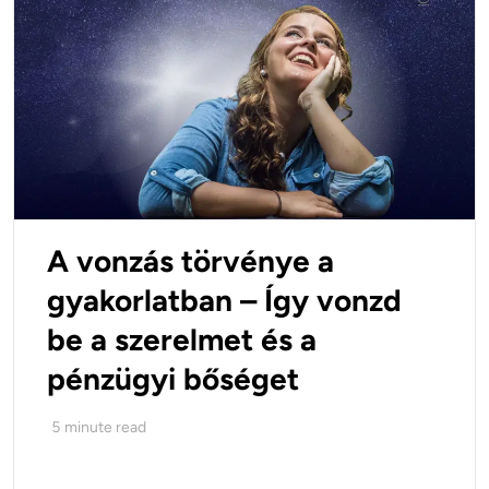
A vonzás törvénye a
gyakorlatban – Így vonzd
be a szerelmet és a
pénzügyi bőséget
5
minute read