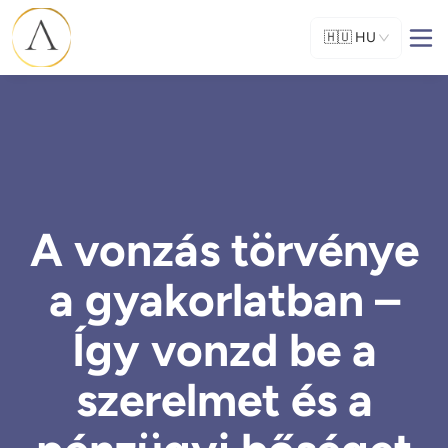
🇭🇺
HU
A vonzás törvénye
a gyakorlatban –
Így vonzd be a
szerelmet és a