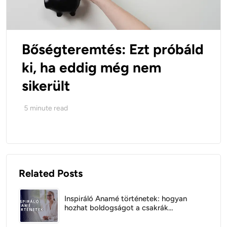
Bőségteremtés: Ezt próbáld
ki, ha eddig még nem
sikerült
5
minute read
Related Posts
Inspiráló Anamé történetek: hogyan
hozhat boldogságot a csakrák
kiegyensúlyozása