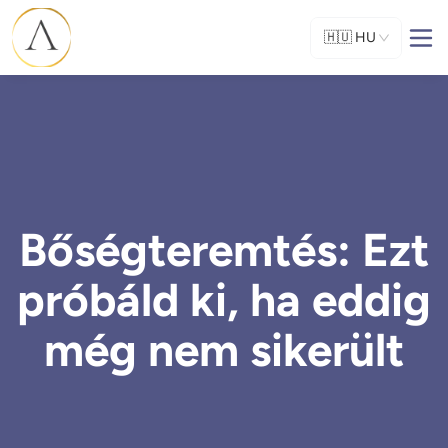
🇭🇺
HU
Bőségteremtés: Ezt
próbáld ki, ha eddig
még nem sikerült