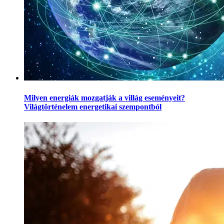
Milyen energiák mozgatják a villág eseményeit?
Világtörténelem energetikai szempontból