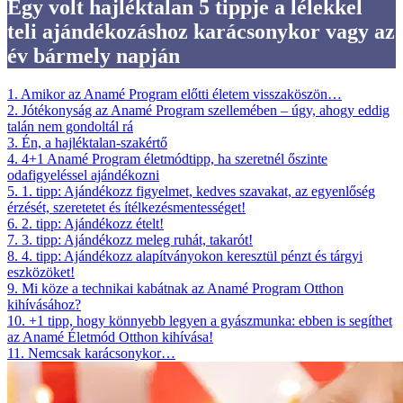
Egy volt hajléktalan 5 tippje a lélekkel
teli ajándékozáshoz karácsonykor vagy az
év bármely napján
1
.
Amikor az Anamé Program előtti életem visszaköszön…
2
.
Jótékonyság az Anamé Program szellemében – úgy, ahogy eddig
talán nem gondoltál rá
3
.
Én, a hajléktalan-szakértő
4
.
4+1 Anamé Program életmódtipp, ha szeretnél őszinte
odafigyeléssel ajándékozni
5
.
1. tipp: Ajándékozz figyelmet, kedves szavakat, az egyenlőség
érzését, szeretetet és ítélkezésmentességet!
6
.
2. tipp: Ajándékozz ételt!
7
.
3. tipp: Ajándékozz meleg ruhát, takarót!
8
.
4. tipp: Ajándékozz alapítványokon keresztül pénzt és tárgyi
eszközöket!
9
.
Mi köze a technikai kabátnak az Anamé Program Otthon
kihívásához?
10
.
+1 tipp, hogy könnyebb legyen a gyászmunka: ebben is segíthet
az Anamé Életmód Otthon kihívása!
11
.
Nemcsak karácsonykor…