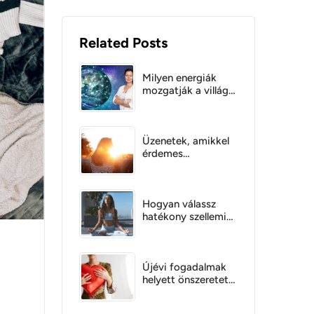
Related Posts
Milyen energiák
mozgatják a villág
eseményeit?
Világtörténelem
energetikai
szempontból
Üzenetek, amikkel
érdemes
foglalkoznod!
Hogyan válassz
hatékony szellemi
módszert és
tanítást?
Újévi fogadalmak
helyett önszeretet
az Anamé Program
7 tudatossági