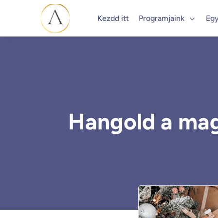
Kezdd itt
Programjaink
Egy
Hangold a mag