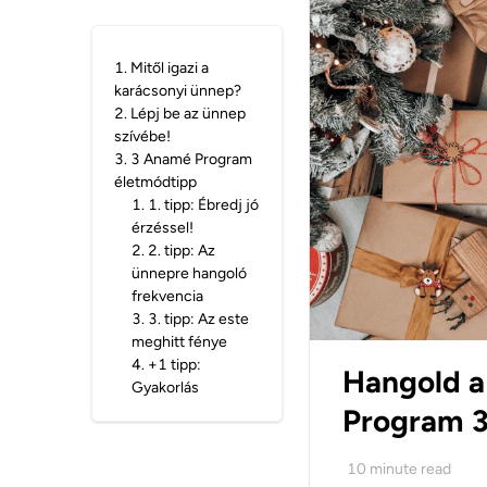
1
.
Mitől igazi a
karácsonyi ünnep?
2
.
Lépj be az ünnep
szívébe!
3
.
3 Anamé Program
életmódtipp
1
.
1. tipp: Ébredj jó
érzéssel!
2
.
2. tipp: Az
ünnepre hangoló
frekvencia
3
.
3. tipp: Az este
meghitt fénye
4
.
+1 tipp:
Hangold a
Gyakorlás
Program 3
10
minute read