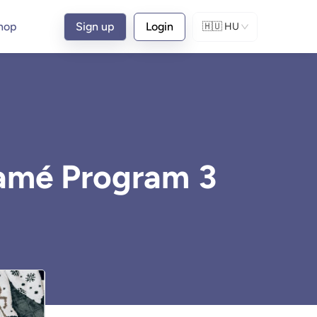
hop
Sign up
Login
🇭🇺
HU
namé Program 3