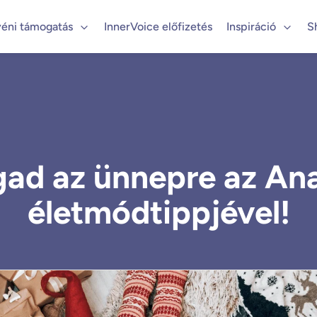
éni támogatás
InnerVoice előfizetés
Inspiráció
S
ad az ünnepre az A
életmódtippjével!