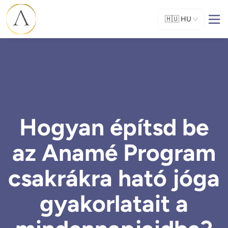
🇭🇺
HU
Hogyan építsd be
az Anamé Program
csakrákra ható jóga
gyakorlatait a