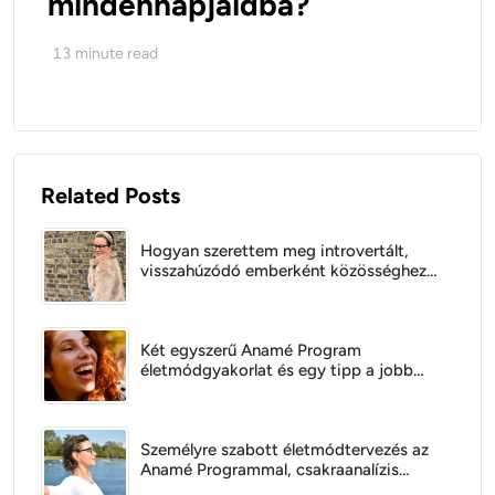
mindennapjaidba?
13
minute read
Related Posts
Hogyan szerettem meg introvertált,
visszahúzódó emberként közösséghez
tartozni?
Két egyszerű Anamé Program
életmódgyakorlat és egy tipp a jobb
közérzetért
Személyre szabott életmódtervezés az
Anamé Programmal, csakraanalízis
alapján