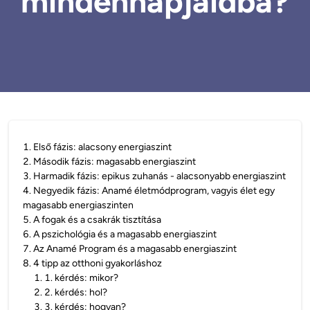
mindennapjaidba?
1
.
Első fázis: alacsony energiaszint
2
.
Második fázis: magasabb energiaszint
3
.
Harmadik fázis: epikus zuhanás - alacsonyabb energiaszint
4
.
Negyedik fázis: Anamé életmódprogram, vagyis élet egy
magasabb energiaszinten
5
.
A fogak és a csakrák tisztítása
6
.
A pszichológia és a magasabb energiaszint
7
.
Az Anamé Program és a magasabb energiaszint
8
.
4 tipp az otthoni gyakorláshoz
1
.
1. kérdés: mikor?
2
.
2. kérdés: hol?
3
.
3. kérdés: hogyan?