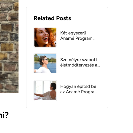
Related Posts
Két egyszerű
Anamé Program
életmódgyakorlat
és egy tipp a jobb
közérzetért
Személyre szabott
életmódtervezés az
Anamé
Programmal,
csakraanalízis
alapján
Hogyan építsd be
az Anamé Program
csakrákra ható jóga
gyakorlatait a
mindennapjaidba?
ni?