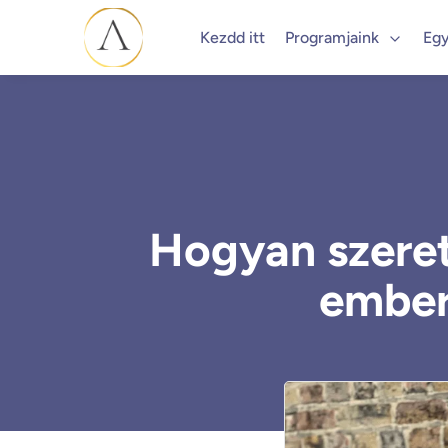
Kezdd itt
Programjaink
Egy
Hogyan szeret
ember