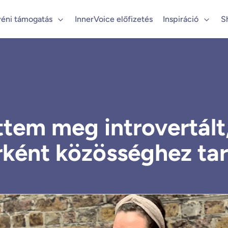
éni támogatás
InnerVoice előfizetés
Inspiráció
S
tem meg introvertált
ként közösséghez tar