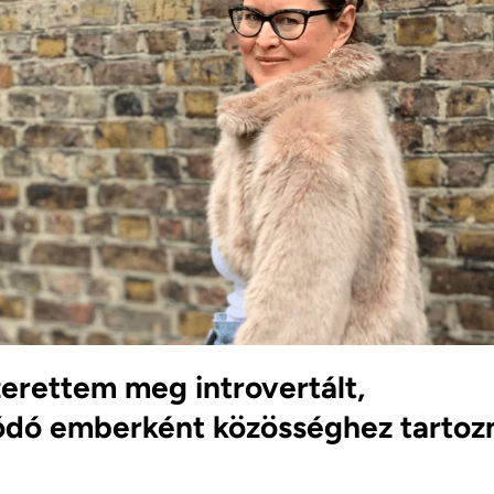
erettem meg introvertált,
ódó emberként közösséghez tartoz