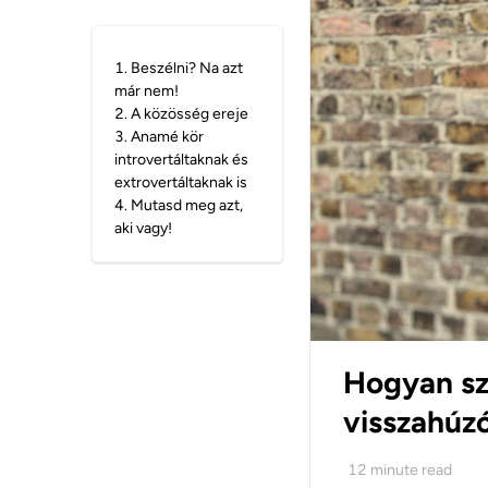
1
.
Beszélni? Na azt
már nem!
2
.
A közösség ereje
3
.
Anamé kör
introvertáltaknak és
extrovertáltaknak is
4
.
Mutasd meg azt,
aki vagy!
Hogyan sz
visszahúz
12
minute read