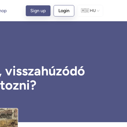
hop
Sign up
Login
🇭🇺
HU
, visszahúzódó
tozni?