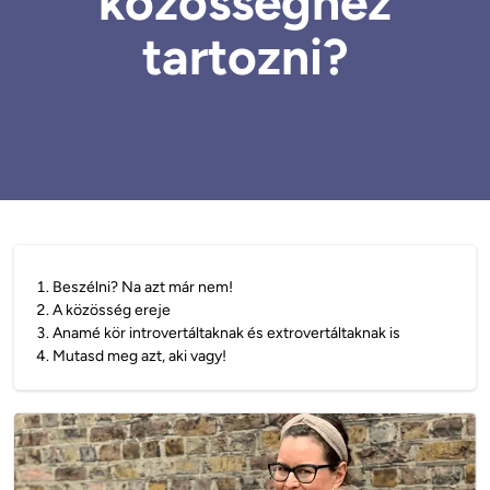
közösséghez
tartozni?
1
.
Beszélni? Na azt már nem!
2
.
A közösség ereje
3
.
Anamé kör introvertáltaknak és extrovertáltaknak is
4
.
Mutasd meg azt, aki vagy!