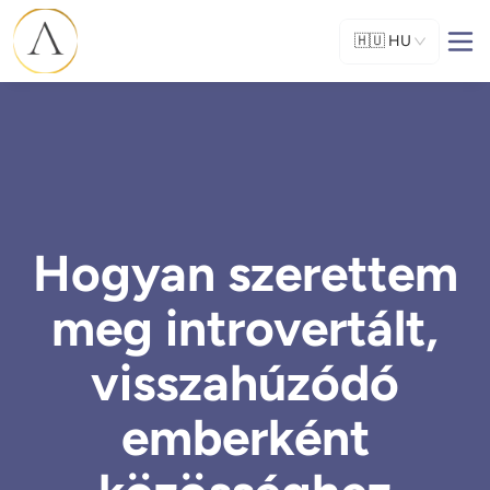
🇭🇺
HU
Hogyan szerettem
meg introvertált,
visszahúzódó
emberként