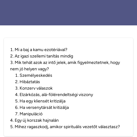
1
.
Mi a baj a kamu ezotériával?
2
.
Az igazi szellemi tanítás mindig
3
.
Mik tehát azok az intő jelek, amik figyelmeztetnek, hogy
nem jó helyen vagy?
1
.
Személyeskedés
2
.
Hibáztatás
3
.
Konzerv válaszok
4
.
Elzárkózás, alá-fölérendeltségi viszony
5
.
Ha egy kliensét kritizálja
6
.
Ha versenytársát kritizálja
7
.
Manipuláció
4
.
Egy új korszak hajnalán
5
.
Mihez ragaszkodj, amikor spirituális vezetőt választasz?