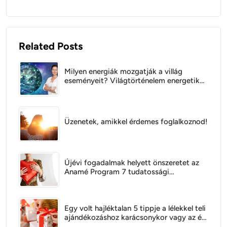
Related Posts
Milyen energiák mozgatják a villág
eseményeit? Világtörténelem energetikai
szempontból
Üzenetek, amikkel érdemes foglalkoznod!
Újévi fogadalmak helyett önszeretet az
Anamé Program 7 tudatossági
gyakorlatával
Egy volt hajléktalan 5 tippje a lélekkel teli
ajándékozáshoz karácsonykor vagy az év
bármely napján