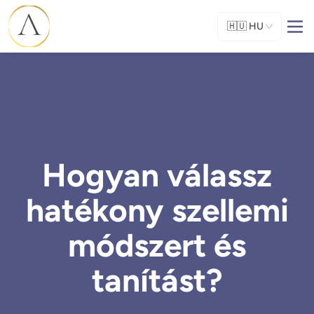
🇭🇺
HU
Hogyan válassz
hatékony szellemi
módszert és
tanítást?