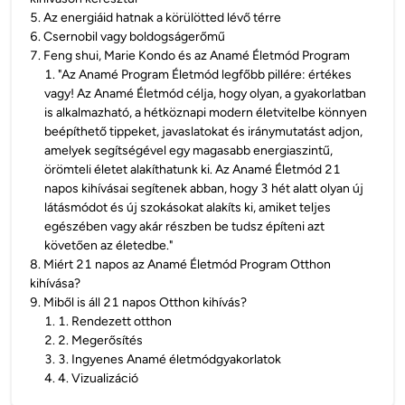
5
.
Az energiáid hatnak a körülötted lévő térre
6
.
Csernobil vagy boldogságerőmű
7
.
Feng shui, Marie Kondo és az Anamé Életmód Program
1
.
"Az Anamé Program Életmód legfőbb pillére: értékes
vagy! Az Anamé Életmód célja, hogy olyan, a gyakorlatban
is alkalmazható, a hétköznapi modern életvitelbe könnyen
beépíthető tippeket, javaslatokat és iránymutatást adjon,
amelyek segítségével egy magasabb energiaszintű,
örömteli életet alakíthatunk ki. Az Anamé Életmód 21
napos kihívásai segítenek abban, hogy 3 hét alatt olyan új
látásmódot és új szokásokat alakíts ki, amiket teljes
egészében vagy akár részben be tudsz építeni azt
követően az életedbe."
8
.
Miért 21 napos az Anamé Életmód Program Otthon
kihívása?
9
.
Miből is áll 21 napos Otthon kihívás?
1
.
1. Rendezett otthon
2
.
2. Megerősítés
3
.
3. Ingyenes Anamé életmódgyakorlatok
4
.
4. Vizualizáció