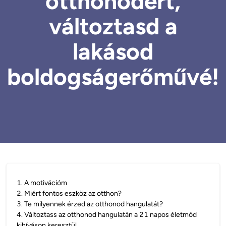
otthonodért,
változtasd a
lakásod
boldogságerőművé!
1
.
A motivációm
2
.
Miért fontos eszköz az otthon?
3
.
Te milyennek érzed az otthonod hangulatát?
4
.
Változtass az otthonod hangulatán a 21 napos életmód
kihíváson keresztül