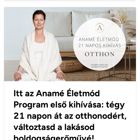
Itt az Anamé Életmód
Program első kihívása: tégy
21 napon át az otthonodért,
változtasd a lakásod
boldogságerőművé!