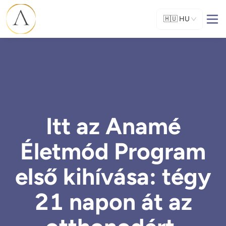
🇭🇺
HU
Itt az Anamé
Életmód Program
első kihívása: tégy
21 napon át az