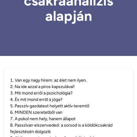
csakraanalízis
alapján
1
.
Van egy nagy hírem: az élet nem ilyen.
2
.
Na ide azzal a piros kapszulával!
3
.
Mit mond erről a pszichológia?
4
.
És mit mond erről a jóga?
5
.
Passzív gazdatest helyett aktív teremtő
6
.
MINDEN szeretetből van
7
.
A pokol nem hely, hanem állapot
8
.
Passzívan elszenveded: a sorsod is a köldökcsakrád
fejlesztésén dolgozik