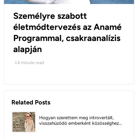
Személyre szabott
életmódtervezés az Anamé
Programmal, csakraanalízis
alapján
14
minute read
Related Posts
Hogyan szerettem meg introvertált,
visszahúzódó emberként közösséghez
tartozni?