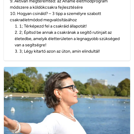
9
.
Aktívan megteremted: az Anamé életmódprogram
módszere a köldökcsakra fejlesztésére
10
.
Hogyan csináld? – 3 tipp a személyre szabott
csakraéletmódod megvalósításához
1
.
1; Térképezd fel a csakráid állapotát!
2
.
2; Építsd be annak a csakrának a segítő rutinjait az
életedbe, amelyik életterületen a legnagyobb szükséged
van a segítségre!
3
.
3; Légy kitartó azon az úton, amin elindultál!