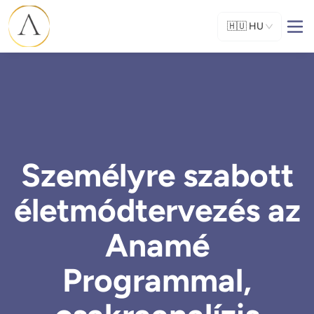
🇭🇺
HU
Személyre szabott
életmódtervezés az
Anamé
Programmal,