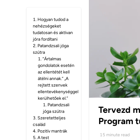
1
.
Hogyan tudod a
nehézségeket
tudatosan és aktívan
jóra fordítani
2
.
Patandzsali jóga
szútra
1
.
“Ártalmas
gondolatok esetén
az ellentétét kell
átélni annak.” „A
rejtett szenvek
ellentevékenységgel
kerülhetőek el.”
1
.
Patandzsali
Tervezd m
jóga szútra
3
.
Szeretetteljes
Program t
család
4
.
Pozitív mantrák
15
minute read
5
.
A test