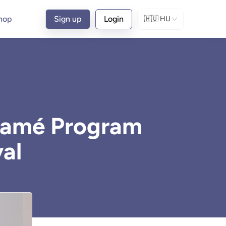
hop
Sign up
Login
🇭🇺
HU
namé Program
al