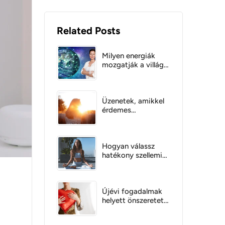
Related Posts
Milyen energiák
mozgatják a villág
eseményeit?
Világtörténelem
energetikai
szempontból
Üzenetek, amikkel
érdemes
foglalkoznod!
Hogyan válassz
hatékony szellemi
módszert és
tanítást?
Újévi fogadalmak
helyett önszeretet
az Anamé Program
7 tudatossági