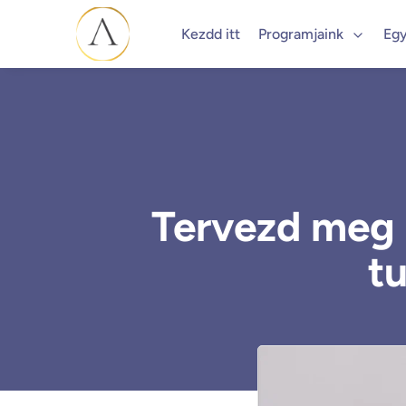
Kezdd itt
Programjaink
Egy
Tervezd meg
t