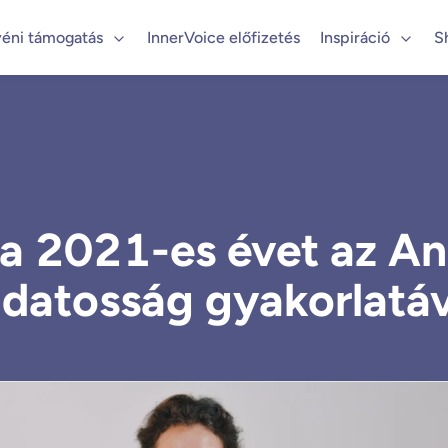
éni támogatás
InnerVoice előfizetés
Inspiráció
S
 a 2021-es évet az A
udatosság gyakorlatáv