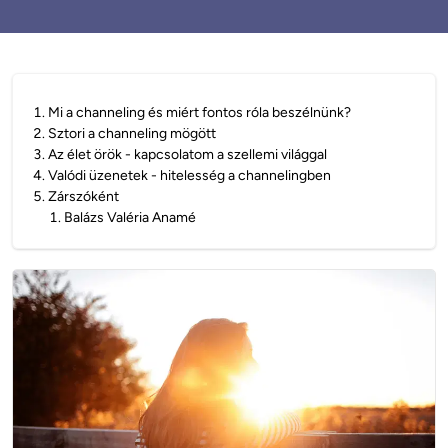
1
.
Mi a channeling és miért fontos róla beszélnünk?
2
.
Sztori a channeling mögött
3
.
Az élet örök - kapcsolatom a szellemi világgal
4
.
Valódi üzenetek - hitelesség a channelingben
5
.
Zárszóként
1
.
Balázs Valéria Anamé