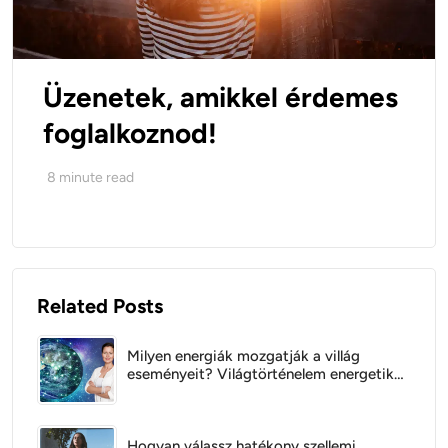
Üzenetek, amikkel érdemes
foglalkoznod!
8
minute read
Related Posts
Milyen energiák mozgatják a villág
eseményeit? Világtörténelem energetikai
szempontból
Hogyan válassz hatékony szellemi