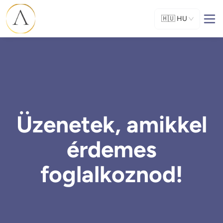
🇭🇺
HU
Üzenetek, amikkel
érdemes
foglalkoznod!