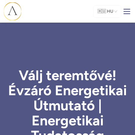
🇭🇺
HU
Válj teremtővé!
Évzáró Energetikai
Útmutató |
Energetikai