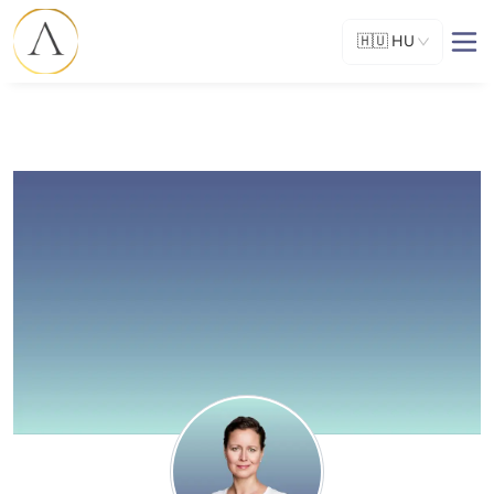
🇭🇺
HU