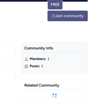
FREE
Join community
Community Info
Members
:
1
Posts
:
1
Related Community