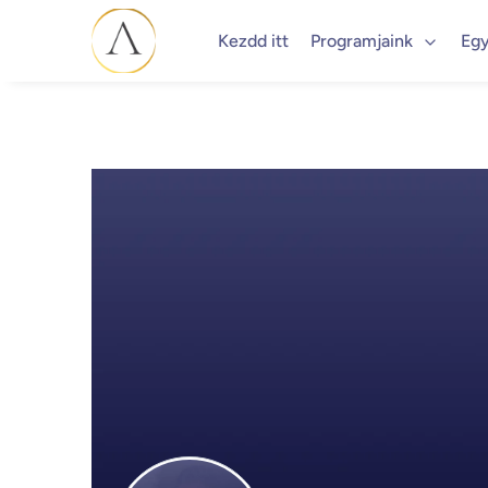
Kezdd itt
Programjaink
Egy