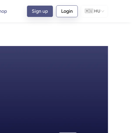
hop
Sign up
Login
🇭🇺
HU