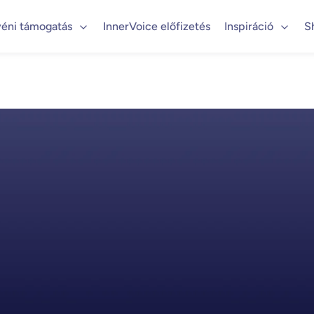
éni támogatás
InnerVoice előfizetés
Inspiráció
S