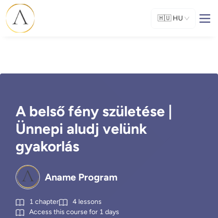
🇭🇺
HU
A belső fény születése |
Ünnepi aludj velünk
gyakorlás
Aname Program
1
chapter
4
lessons
Access this course for
1
days