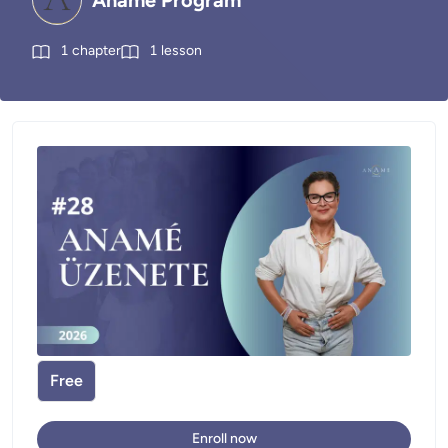
Anamé Program
1
chapter
1
lesson
Free
Enroll now