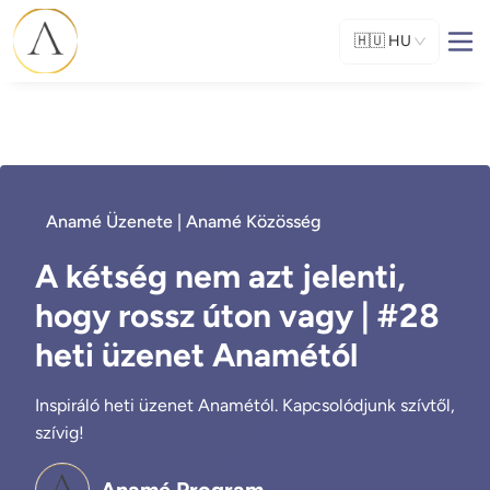
🇭🇺
HU
Anamé Üzenete | Anamé Közösség
A kétség nem azt jelenti,
hogy rossz úton vagy | #28
heti üzenet Anamétól
Inspiráló heti üzenet Anamétól. Kapcsolódjunk szívtől,
szívig!