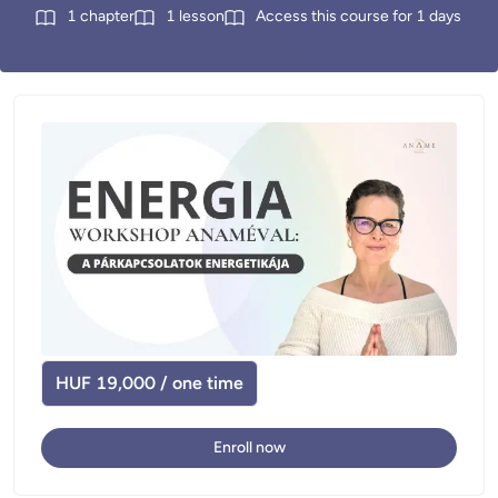
1
chapter
1
lesson
Access this course for
1
days
HUF 19,000 / one time
Enroll now