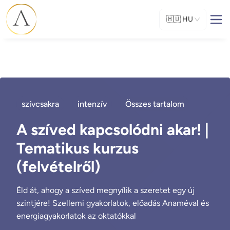
🇭🇺
HU
szívcsakra
intenzív
Összes tartalom
A szíved kapcsolódni akar! |
Tematikus kurzus
(felvételről)
Éld át, ahogy a szíved megnyílik a szeretet egy új
szintjére! Szellemi gyakorlatok, előadás Anaméval és
energiagyakorlatok az oktatókkal