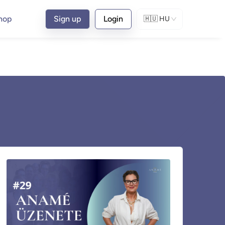
hop
Sign up
Login
🇭🇺
HU