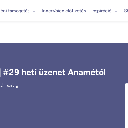
éni támogatás
InnerVoice előfizetés
Inspiráció
S
| #29 heti üzenet Anamétól
l, szívig!