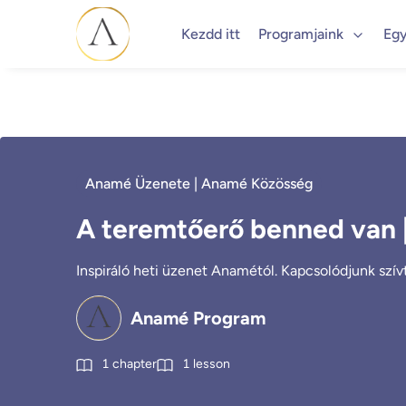
Kezdd itt
Programjaink
Egy
Anamé Üzenete | Anamé Közösség
A teremtőerő benned van 
Inspiráló heti üzenet Anamétól. Kapcsolódjunk szívtő
Anamé Program
1
chapter
1
lesson