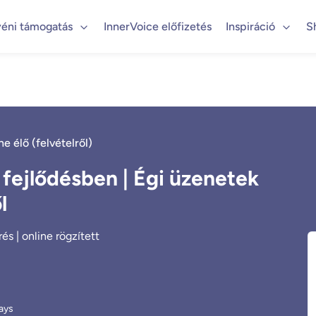
éni támogatás
InnerVoice előfizetés
Inspiráció
S
ne élő (felvételről)
s fejlődésben | Égi üzenetek
l
s | online rögzített
ays