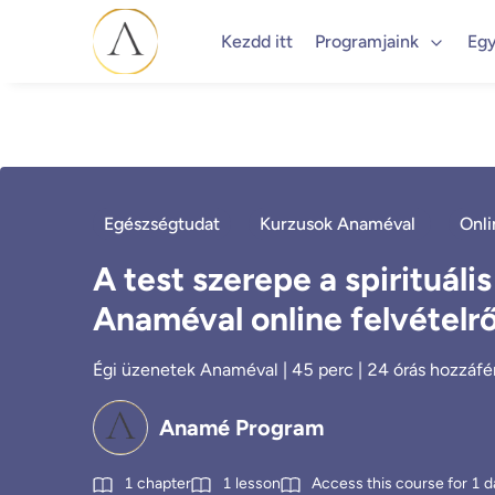
Kezdd itt
Programjaink
Egy
Egészségtudat
Kurzusok Anaméval
Onli
A test szerepe a spirituáli
Anaméval online felvételrő
Égi üzenetek Anaméval | 45 perc | 24 órás hozzáféré
Anamé Program
1
chapter
1
lesson
Access this course for
1
d