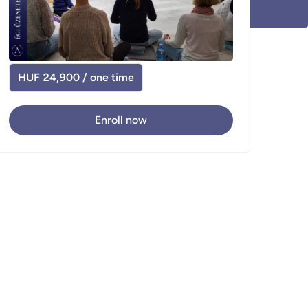
HUF 24,900 / one time
Enroll now