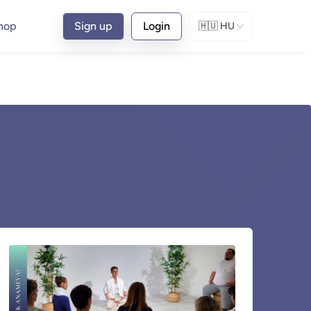
hop
Sign up
Login
🇭🇺
HU