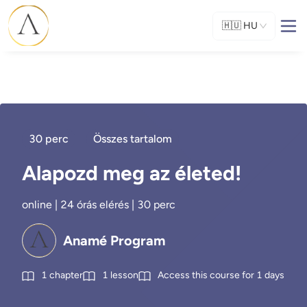
🇭🇺
HU
30 perc
Összes tartalom
Alapozd meg az életed!
online | 24 órás elérés | 30 perc
Anamé Program
1
chapter
1
lesson
Access this course for
1
days