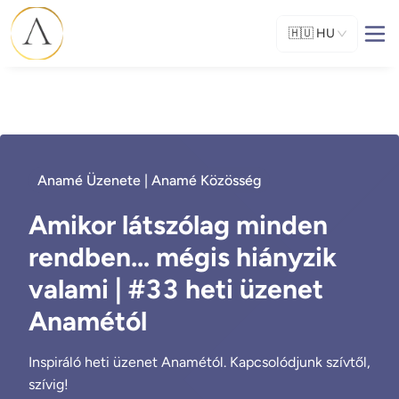
🇭🇺
HU
Anamé Üzenete | Anamé Közösség
Amikor látszólag minden
rendben… mégis hiányzik
valami | #33 heti üzenet
Anamétól
Inspiráló heti üzenet Anamétól. Kapcsolódjunk szívtől,
szívig!