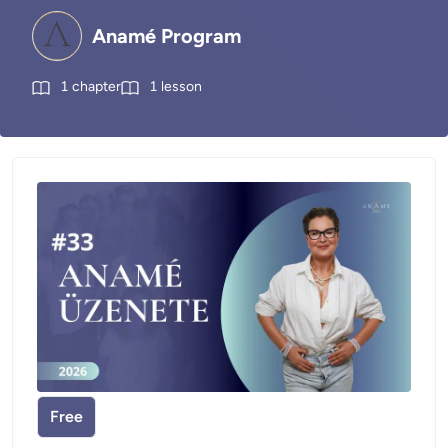
Anamé Program
1
chapter
1
lesson
Free