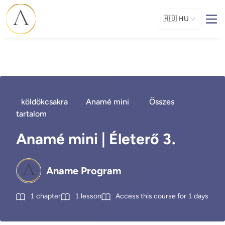
🇭🇺
HU
köldökcsakra
Anamé mini
Összes
tartalom
Anamé mini | Életerő 3.
Aname Program
1
chapter
1
lesson
Access this course for
1
days