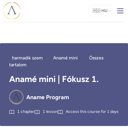
🇭🇺
HU
harmadik szem
Anamé mini
Összes
tartalom
Anamé mini | Fókusz 1.
Aname Program
1
chapter
1
lesson
Access this course for
1
days