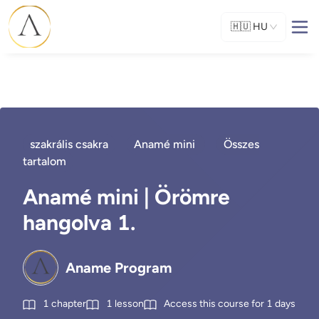
🇭🇺
HU
szakrális csakra
Anamé mini
Összes
tartalom
Anamé mini | Örömre
hangolva 1.
Aname Program
1
chapter
1
lesson
Access this course for
1
days