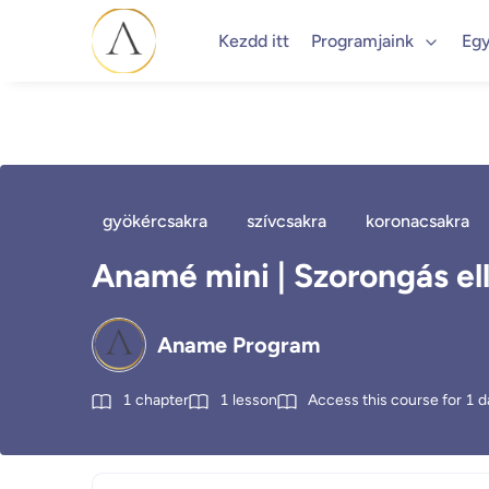
Kezdd itt
Programjaink
Egy
gyökércsakra
szívcsakra
koronacsakra
Anamé mini | Szorongás ell
Aname Program
1
chapter
1
lesson
Access this course for
1
d