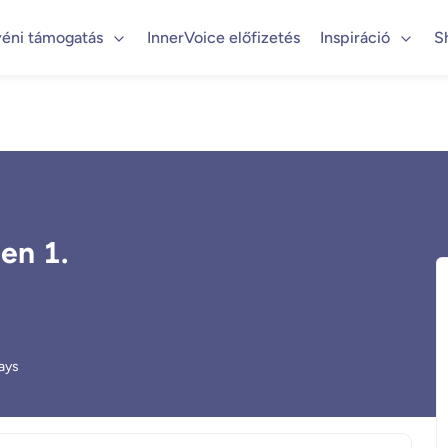
éni támogatás
InnerVoice előfizetés
Inspiráció
S
en 1.
ays