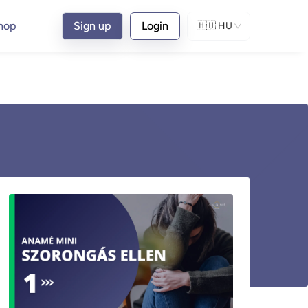
hop
Sign up
Login
🇭🇺
HU