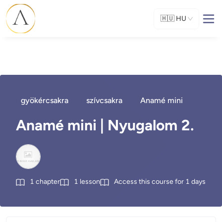
🇭🇺
HU
gyökércsakra
szívcsakra
Anamé mini
Anamé mini | Nyugalom 2.
1
chapter
1
lesson
Access this course for
1
days