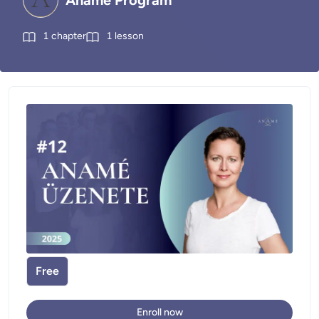
Anamé Program
1
chapter
1
lesson
Free
Enroll now