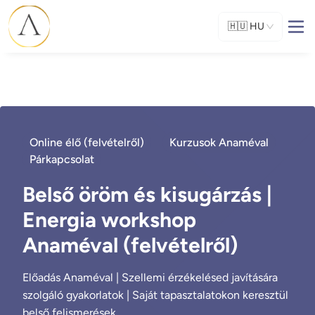
🇭🇺
HU
Online élő (felvételről)
Kurzusok Anaméval
Párkapcsolat
Belső öröm és kisugárzás |
Energia workshop
Anaméval (felvételről)
Előadás Anaméval | Szellemi érzékelésed javítására
szolgáló gyakorlatok | Saját tapasztalatokon keresztül
belső felismerések