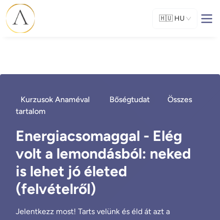
🇭🇺
HU
Kurzusok Anaméval
Bőségtudat
Összes
tartalom
Energiacsomaggal - Elég
volt a lemondásból: neked
is lehet jó életed
(felvételről)
Jelentkezz most! Tarts velünk és éld át azt a