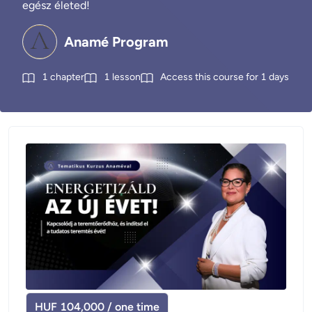
egész életed!
Anamé Program
1
chapter
1
lesson
Access this course for
1
days
HUF 104,000 / one time