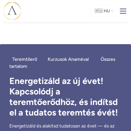
🇭🇺
HU
Teremtőerő
Kurzusok Anaméval
Összes
tartalom
Energetizáld az új évet!
Kapcsolódj a
teremtőerődhöz, és indítsd
el a tudatos teremtés évét!
Energetizáld és alakítsd tudatosan az évet — és az