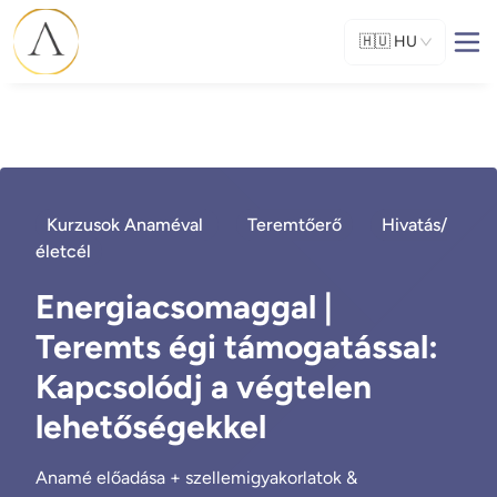
🇭🇺
HU
Kurzusok Anaméval
Teremtőerő
Hivatás/
életcél
Energiacsomaggal |
Teremts égi támogatással:
Kapcsolódj a végtelen
lehetőségekkel
Anamé előadása + szellemigyakorlatok &