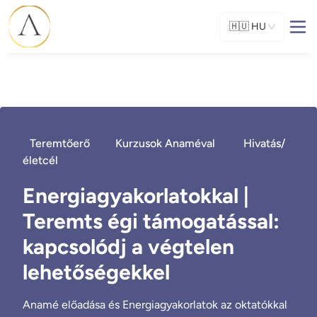
🇭🇺
HU
Teremtőerő
Kurzusok Anaméval
Hivatás/
életcél
Energiagyakorlatokkal |
Teremts égi támogatással:
kapcsolódj a végtelen
lehetőségekkel
Anamé előadása és Energiagyakorlatok az oktatókkal