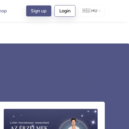
hop
Sign up
Login
🇭🇺
HU