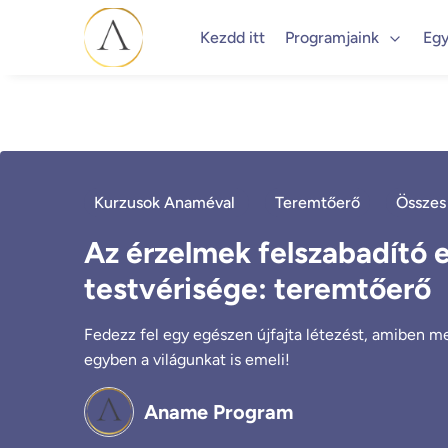
Kezdd itt
Programjaink
Egy
Kurzusok Anaméval
Teremtőerő
Összes
Az érzelmek felszabadító e
testvérisége: teremtőerő
Fedezz fel egy egészen újfajta létezést, amiben me
egyben a világunkat is emeli!
Aname Program