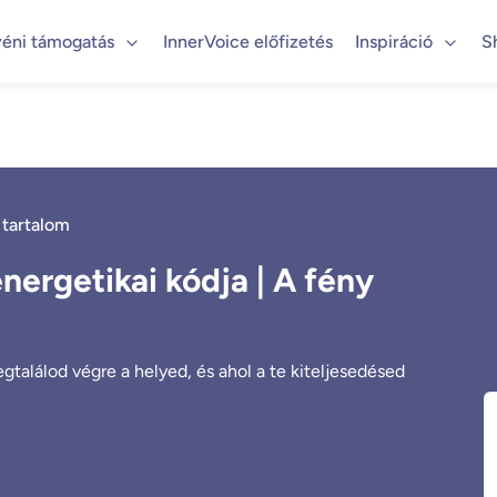
éni támogatás
InnerVoice előfizetés
Inspiráció
S
 tartalom
nergetikai kódja | A fény
gtalálod végre a helyed, és ahol a te kiteljesedésed