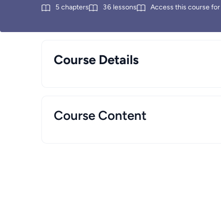
5
chapters
36
lessons
Access this course for
Course Details
Course Content