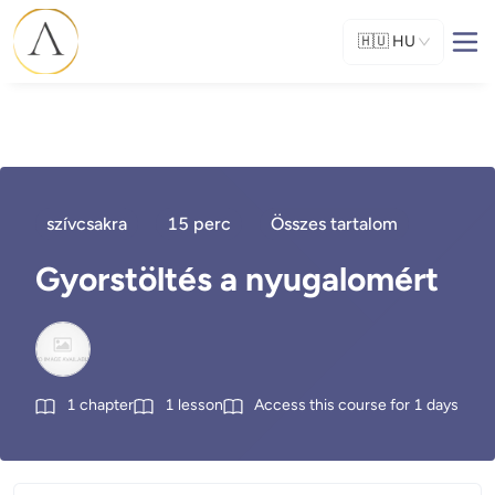
🇭🇺
HU
szívcsakra
15 perc
Összes tartalom
Gyorstöltés a nyugalomért
1
chapter
1
lesson
Access this course for
1
days