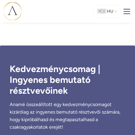
🇭🇺
HU
Kedvezménycsomag |
Ingyenes bemutató
résztvevőinek
Anamé összeállított egy kedvezménycsomagot
kizárólag az ingyenes bemutató résztvevői számára,
hogy kipróbálhasd és megtapasztalhasd a
csakragyakorlatok erejét!