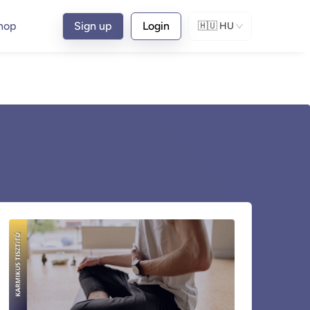
hop
Sign up
Login
🇭🇺
HU