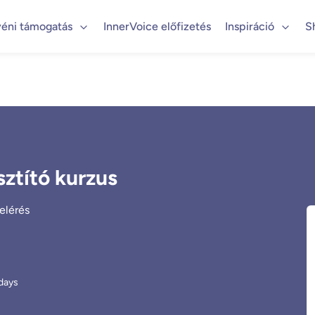
éni támogatás
InnerVoice előfizetés
Inspiráció
S
sztító kurzus
elérés
days