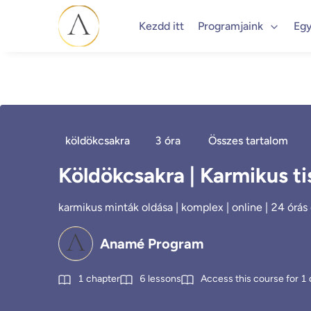
Kezdd itt
Programjaink
Egy
köldökcsakra
3 óra
Összes tartalom
Köldökcsakra | Karmikus ti
karmikus minták oldása | komplex | online | 24 órás 
Anamé Program
1
chapter
6
lessons
Access this course for
1