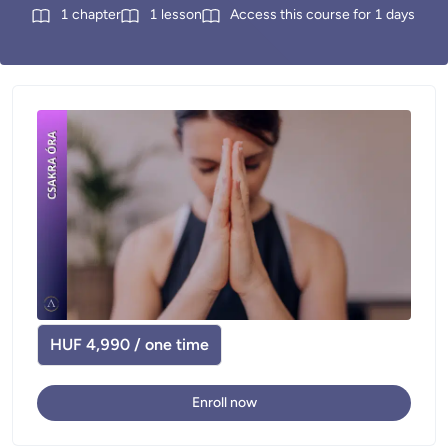
1
chapter
1
lesson
Access this course for
1
days
HUF 4,990 / one time
Enroll now