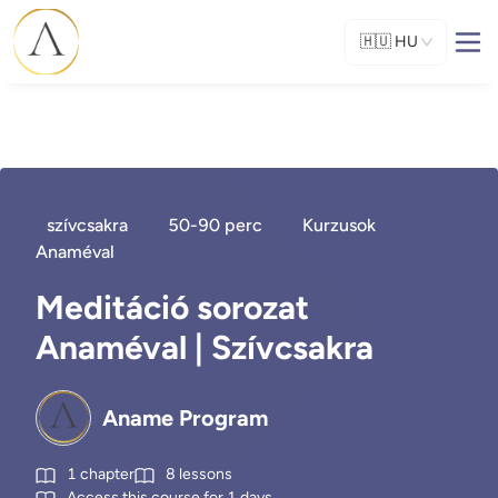
🇭🇺
HU
szívcsakra
50-90 perc
Kurzusok
Anaméval
Meditáció sorozat
Anaméval | Szívcsakra
Aname Program
1
chapter
8
lessons
Access this course for
1
days