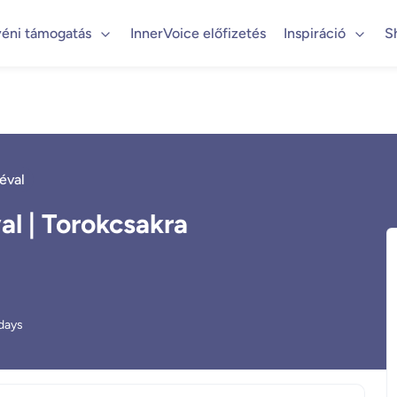
éni támogatás
InnerVoice előfizetés
Inspiráció
S
éval
l | Torokcsakra
days