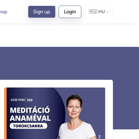
hop
Sign up
Login
🇭🇺
HU