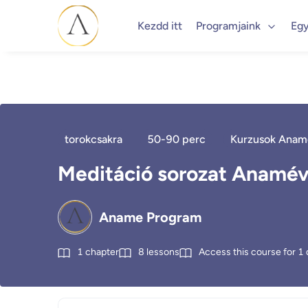
Kezdd itt
Programjaink
Egy
torokcsakra
50-90 perc
Kurzusok Anam
Meditáció sorozat Anaméva
Aname Program
1
chapter
8
lessons
Access this course for
1