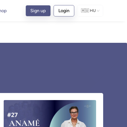
hop
Sign up
Login
🇭🇺
HU