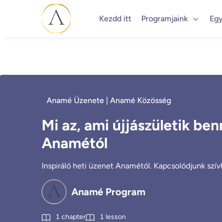
Kezdd itt
Programjaink
Egy
Anamé Üzenete | Anamé Közösség
Mi az, ami újjászületik be
Anamétól
Inspiráló heti üzenet Anamétól. Kapcsolódjunk szívtő
Anamé Program
1
chapter
1
lesson