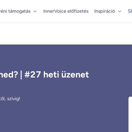
éni támogatás
InnerVoice előfizetés
Inspiráció
S
nned? | #27 heti üzenet
l, szívig!