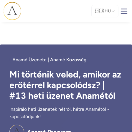
🇭🇺
HU
Anamé Üzenete | Anamé Közösség
Mi történik veled, amikor az
erőtérrel kapcsolódsz? |
#13 heti üzenet Anamétól
Inspiráló heti üzenetek hétről, hétre Anamétól -
kapcsolódjunk!