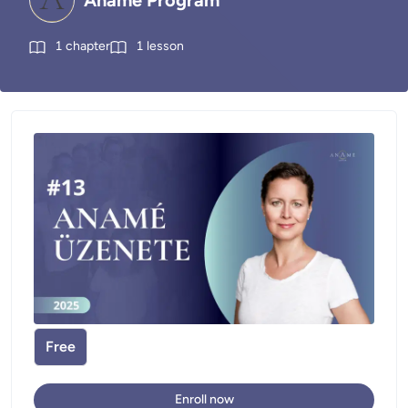
Anamé Program
1
chapter
1
lesson
Free
Enroll now