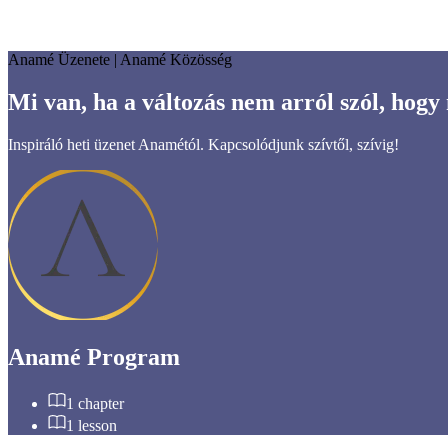
Anamé Üzenete | Anamé Közösség
Mi van, ha a változás nem arról szól, hogy
Inspiráló heti üzenet Anamétól. Kapcsolódjunk szívtől, szívig!
Anamé Program
1
chapter
1
lesson