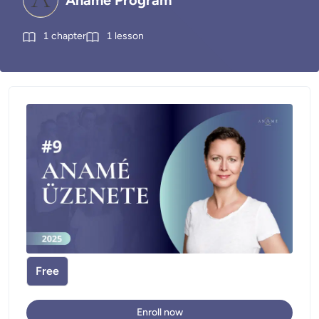
Anamé Program
1
chapter
1
lesson
Free
Enroll now