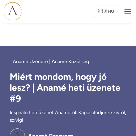
🇭🇺
HU
Anamé Üzenete | Anamé Közösség
Miért mondom, hogy jó
lesz? | Anamé heti üzenete
#9
Inspiráló heti üzenet Anamétól. Kapcsolódjunk szívtől,
szívig!