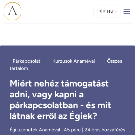
🇭🇺
HU
Párkapcsolat
Kurzusok Anaméval
Összes
tartalom
Miért nehéz támogatást
adni, vagy kapni a
párkapcsolatban - és mit
látnak erről az Égiek?
Égi üzenetek Anaméval | 45 perc | 24 órás hozzáférés