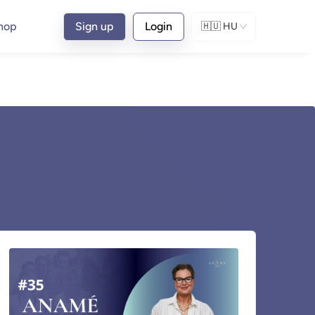
hop
Sign up
Login
🇭🇺
HU