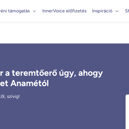
éni támogatás
InnerVoice előfizetés
Inspiráció
S
r a teremtőerő úgy, ahogy
net Anamétól
l, szívig!