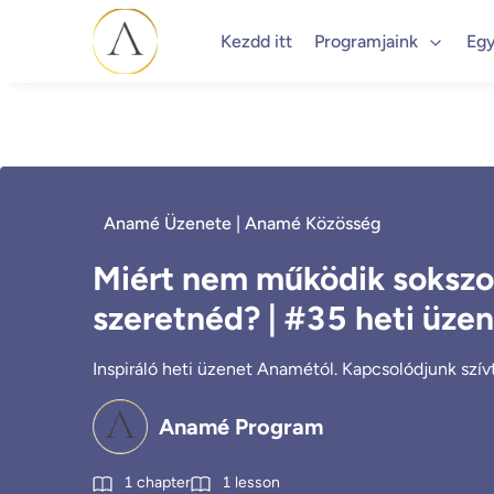
Kezdd itt
Programjaink
Egy
Anamé Üzenete | Anamé Közösség
Miért nem működik sokszo
szeretnéd? | #35 heti üze
Inspiráló heti üzenet Anamétól. Kapcsolódjunk szívtő
Anamé Program
1
chapter
1
lesson