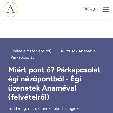
🇭🇺
HU
Online élő (felvételről)
Kurzusok Anaméval
Párkapcsolat
Miért pont ő? Párkapcsolat
égi nézőpontból - Égi
üzenetek Anaméval
(felvételről)
Tudd meg, mit üzennek neked az égiek a